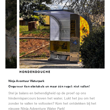
HONDENDOUCHE
EEN
Ninja Avontuur Waterpark
Ongeveer tien obstakels en maar één regel: niet vallen!
Stel je balans en behendigheid op de proef op ons
hindernisparcours boven het water. Lukt het jou om het
zonder te vallen te voltooien? Kom het ontdekken bij het
nieuwe Ninja Adventure Water Park!