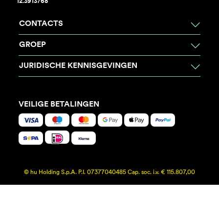
12.3913768
CONTACTS
GROEP
JURIDISCHE KENNISGEVINGEN
VEILIGE BETALINGEN
© hu Holding S.p.A. P.I. 07377040485 Cap. soc. i.v. € 115.807,00