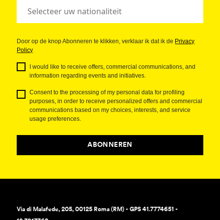
Door op de knop Abonneren te klikken, verklaar ik dat ik de
Privacy
Policy
I would like to receive offers, commercial communications, and
information regarding events and initiatives.
Consent to the processing of my personal data for profiling
purposes, in order to receive personalized offers and commercial
communications based on my choices, interests, and service
usage preferences.
ABONNEREN
Via di Malafede, 205, 00125 Roma (RM) - GPS 41.7774651 -