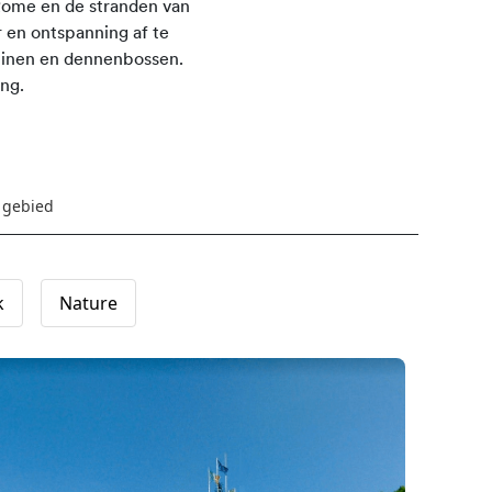
Rome en de stranden van
r en ontspanning af te
duinen en dennenbossen.
ing.
 gebied
k
Nature