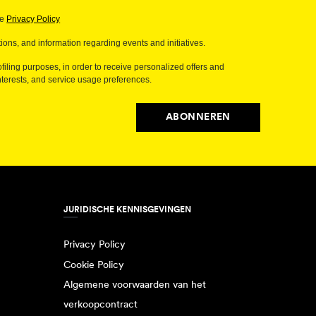
de
Privacy Policy
ions, and information regarding events and initiatives.
filing purposes, in order to receive personalized offers and
erests, and service usage preferences.
ABONNEREN
JURIDISCHE KENNISGEVINGEN
Privacy Policy
Cookie Policy
Algemene voorwaarden van het
verkoopcontract