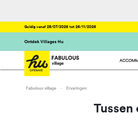
Geldig vanaf 28/07/2026 tot 26/11/2026
Ontdek Villages Hu
ACCOMM
HU STAY 
HU CAMP
HU GLAMP
Fabulous village
·
Ervaringen
Tussen 