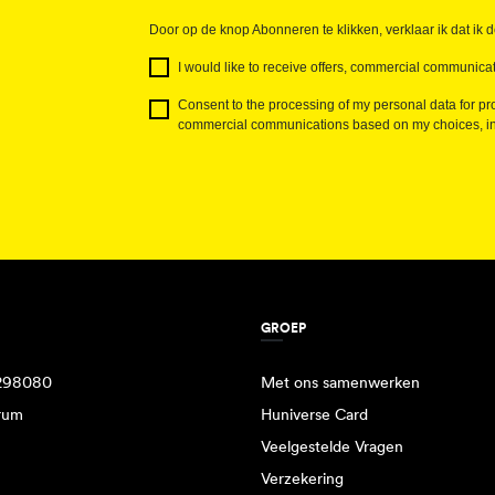
Door op de knop Abonneren te klikken, verklaar ik dat ik 
I would like to receive offers, commercial communicat
Consent to the processing of my personal data for pro
commercial communications based on my choices, int
GROEP
298080
Met ons samenwerken
rum
Huniverse Card
Veelgestelde Vragen
Verzekering