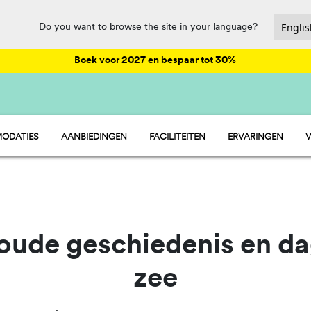
Do you want to browse the site in your language?
Boek voor 2027 en bespaar tot 30%
ODATIES
AANBIEDINGEN
FACILITEITEN
ERVARINGEN
V
- STACARAVAN
ANIMATIE
 - STANDPLAATSEN
HORECA EN MARKT
 - TENT
SPORT EN PLEZIER
WATERPARK
oude geschiedenis en d
zee