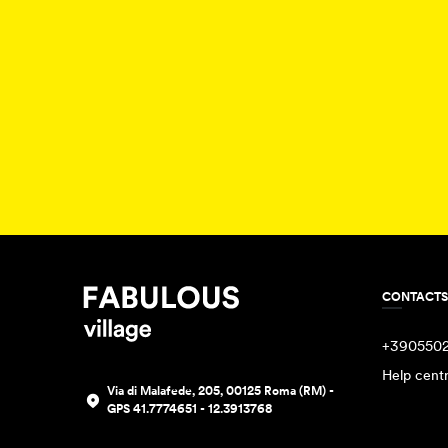
CONTACTS
+390550
Help cent
Via di Malafede, 205, 00125 Roma (RM) -
GPS 41.7774651 - 12.3913768