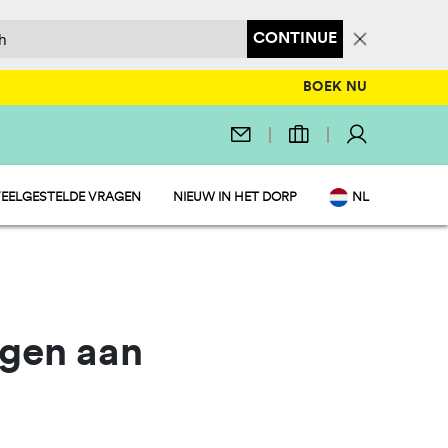
CONTINUE
BOEK NU
EELGESTELDE VRAGEN
NIEUW IN HET DORP
NL
EN
IT
DE
FR
PL
agen aan