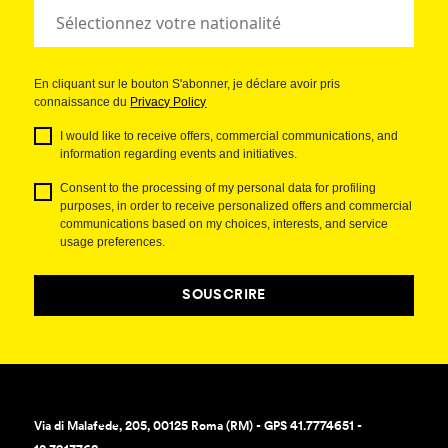
En cliquant sur le bouton S'abonner, je déclare avoir pris
connaissance du
Privacy Policy
I would like to receive offers, commercial communications, and
information regarding events and initiatives.
Consent to the processing of my personal data for profiling
purposes, in order to receive personalized offers and commercial
communications based on my choices, interests, and service
usage preferences.
SOUSCRIRE
Via di Malafede, 205, 00125 Roma (RM) - GPS 41.7774651 -