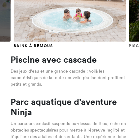
BAINS À REMOUS
PIS
Piscine avec cascade
Des jeux d'eau et une grande cascade : voilà les
caractéristiques de la toute nouvelle piscine dont profitent
petits et grands.
Parc aquatique d’aventure
Ninja
Un parcours exclusif suspendu au-dessus de l’eau, riche en
obstacles spectaculaires pour mettre à l’épreuve l’agilité et
l’équilibre des adultes et des enfants. Une expérience riche