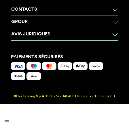
CONTACTS
GROUP
AVIS JURIDIQUES
PAIEMENTS SÉCURISÉS
© hu Holding S.p.A. P.I. 07377040485 Cap. soc. i.v. € 115.807,00