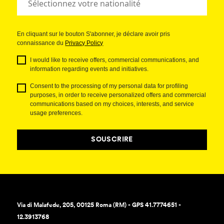
En cliquant sur le bouton S'abonner, je déclare avoir pris
connaissance du
Privacy Policy
I would like to receive offers, commercial communications, and
information regarding events and initiatives.
Consent to the processing of my personal data for profiling
purposes, in order to receive personalized offers and commercial
communications based on my choices, interests, and service
usage preferences.
SOUSCRIRE
Via di Malafede, 205, 00125 Roma (RM) - GPS 41.7774651 -
12.3913768