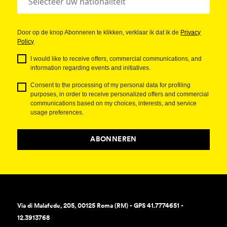
Door op de knop Abonneren te klikken, verklaar ik dat ik de
Privacy
Policy
I would like to receive offers, commercial communications, and
information regarding events and initiatives.
Consent to the processing of my personal data for profiling
purposes, in order to receive personalized offers and commercial
communications based on my choices, interests, and service
usage preferences.
ABONNEREN
Via di Malafede, 205, 00125 Roma (RM) - GPS 41.7774651 -
12.3913768