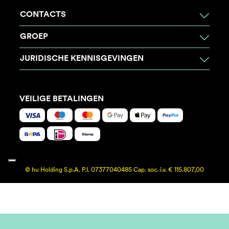
CONTACTS
GROEP
JURIDISCHE KENNISGEVINGEN
VEILIGE BETALINGEN
© hu Holding S.p.A. P.I. 07377040485 Cap. soc. i.v. € 115.807,00