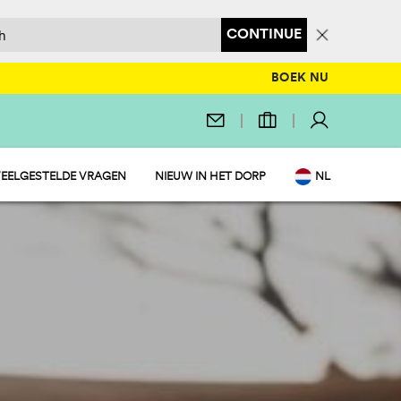
CONTINUE
BOEK NU
EELGESTELDE VRAGEN
NIEUW IN HET DORP
NL
EN
IT
DE
FR
PL