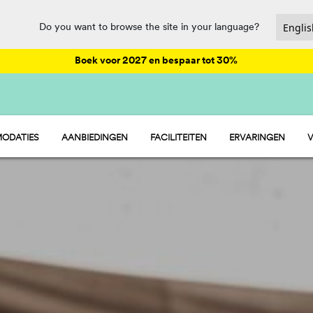
Do you want to browse the site in your language?
Boek voor 2027 en bespaar tot 30%
ODATIES
AANBIEDINGEN
FACILITEITEN
ERVARINGEN
V
- STACARAVAN
ANIMATIE
 - STANDPLAATSEN
HORECA EN MARKT
 - TENT
SPORT EN PLEZIER
WATERPARK