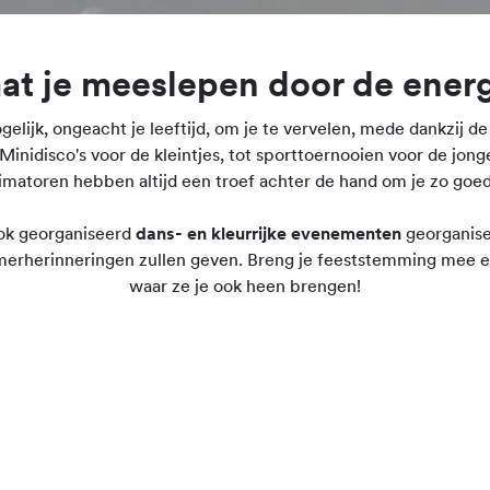
at je meeslepen door de ener
gelijk, ongeacht je leeftijd, om je te vervelen, mede dankzij d
 Minidisco's voor de kleintjes, tot sporttoernooien voor de jong
matoren hebben altijd een troef achter de hand om je zo goe
ok georganiseerd
dans- en kleurrijke evenementen
georganisee
erherinneringen zullen geven. Breng je feeststemming mee en
waar ze je ook heen brengen!
Het animatieteam is terug vanaf 23 april 2026.