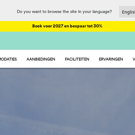
Do you want to browse the site in your language?
Boek voor 2027 en bespaar tot 30%
ODATIES
AANBIEDINGEN
FACILITEITEN
ERVARINGEN
V
- STACARAVAN
ANIMATIE
 - STANDPLAATSEN
HORECA EN MARKT
 - TENT
SPORT EN PLEZIER
WATERPARK