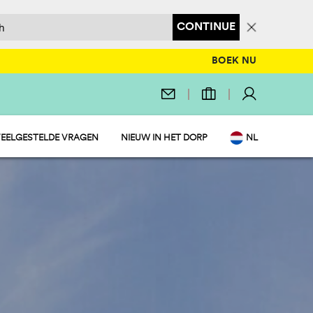
CONTINUE
BOEK NU
EELGESTELDE VRAGEN
NIEUW IN HET DORP
NL
EN
IT
DE
FR
PL