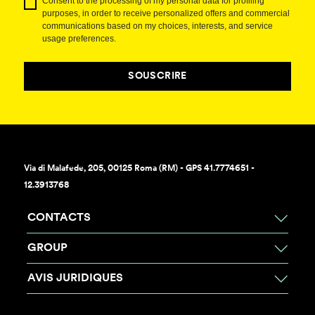
Consent to the processing of my personal data for profiling
purposes, in order to receive personalized offers and commercial
communications based on my choices, interests, and service
usage preferences.
SOUSCRIRE
Via di Malafede, 205, 00125 Roma (RM) - GPS 41.7774651 -
12.3913768
CONTACTS
GROUP
AVIS JURIDIQUES