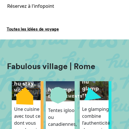
Réservez à l'infopoint
Toutes les idées de voyage
Fabulous village | Rome
hu
hu stay
glamp
hu camp
MOBIL-
TENTES
HOME
EMPLACEMENTS
Le glamping
Une cuisine
Tentes igloo
combine
avec tout ce
ou
l’authenticité
dont vous
canadiennes,