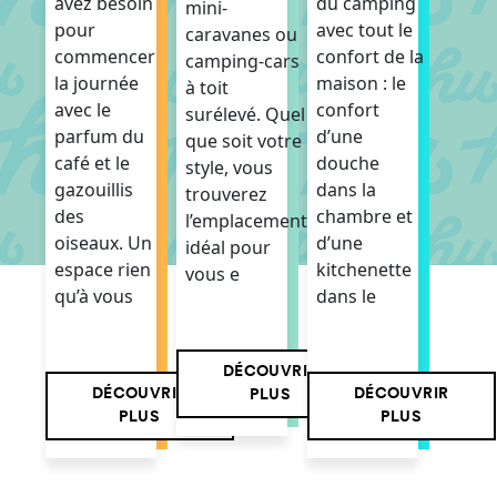
du camping
avez besoin
mini-
avec tout le
pour
caravanes ou
confort de la
commencer
camping-cars
maison : le
la journée
à toit
confort
avec le
surélevé. Quel
d’une
parfum du
que soit votre
douche
café et le
style, vous
dans la
gazouillis
trouverez
chambre et
des
l’emplacement
d’une
oiseaux. Un
idéal pour
kitchenette
espace rien
vous e
dans le
qu’à vous
DÉCOUVRIR
DÉCOUVRIR
DÉCOUVRIR
PLUS
PLUS
PLUS