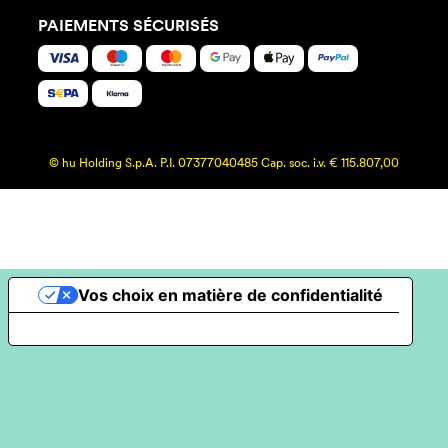
PAIEMENTS SÉCURISÉS
© hu Holding S.p.A. P.I. 07377040485 Cap. soc. i.v. € 115.807,00
Vos choix en matière de confidentialité
Notification lors de la collecte