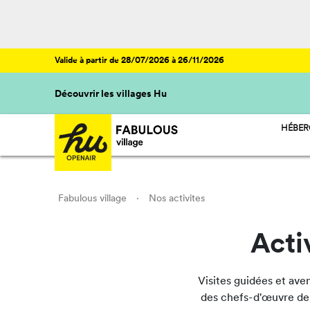
Valide à partir de 28/07/2026 à 26/11/2026
Découvrir les villages Hu
HÉBE
HU ST
HU CA
HU GL
Fabulous village
·
Nos activites
Acti
Visites guidées et ave
des chefs-d'œuvre de 