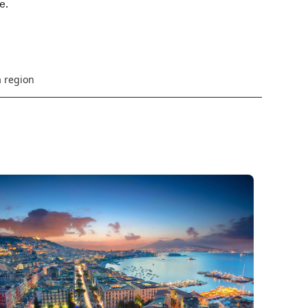
e.
a region