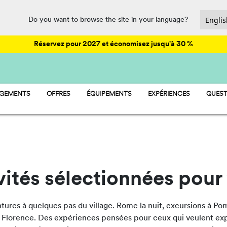
Do you want to browse the site in your language?
Réservez pour 2027 et économisez jusqu'à 30 %
RGEMENTS
OFFRES
ÉQUIPEMENTS
EXPÉRIENCES
QUEST
AY - MOBIL-HOME
ANIMATIONS
MP - EMPLACEMENTS
PARC AQUATIQUE
AMP - TENTES
RESTAURATION ET SUPÉRETTE
SPORT ET LOISIRS
vités sélectionnées pour
ntures à quelques pas du village. Rome la nuit, excursions à Po
Florence. Des expériences pensées pour ceux qui veulent exp