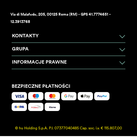
Via di Malafede, 205, 00125 Roma (RM) - GPS 41.7774651 -
12.3913768
KONTAKTY
GRUPA
INFORMACJE PRAWNE
BEZPIECZNE PŁATNOŚCI
© hu Holding S.p.A. P.I. 07377040485 Cap. soc. i.v. € 115.807,00