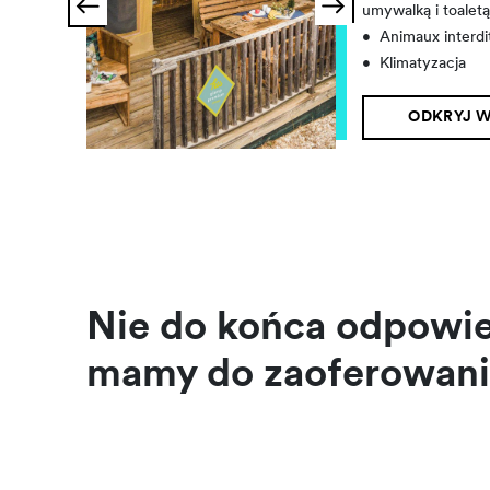
umywalką i toalet
•
Animaux interdi
•
Klimatyzacja
ODKRYJ W
Nie do końca odpowied
mamy do zaoferowani