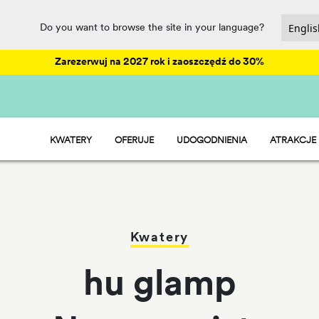
Do you want to browse the site in your language?
Zarezerwuj na 2027 rok i zaoszczędź do 30%
KWATERY
OFERUJE
UDOGODNIENIA
ATRAKCJE
HU STAY - DOMEK MOBILNY
ANIMACJE
HU CAMP - BOISKA
PARK WODNY
HU GLAMP - NAMIOTY
RESTAURACJE I RYNEK
SPORT I ZABAWA
Kwatery
hu glamp