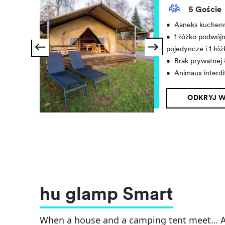
5 Goście
•
Aaneks kuchen
•
1 łóżko podwójn
pojedyncze i 1 łó
•
Brak prywatnej 
•
Animaux interdi
ODKRYJ W
hu glamp Smart
When a house and a camping tent meet… A 