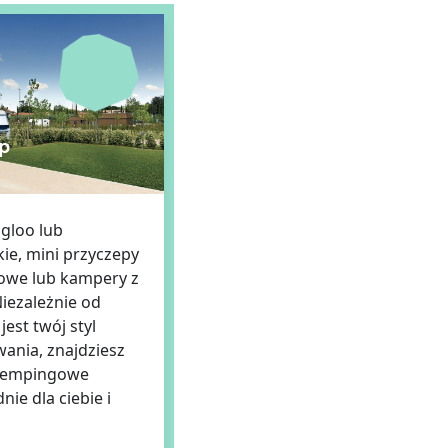
p
igloo lub
ie, mini przyczepy
we lub kampery z
iezależnie od
 jest twój styl
ania, znajdziesz
 kempingowe
ie dla ciebie i