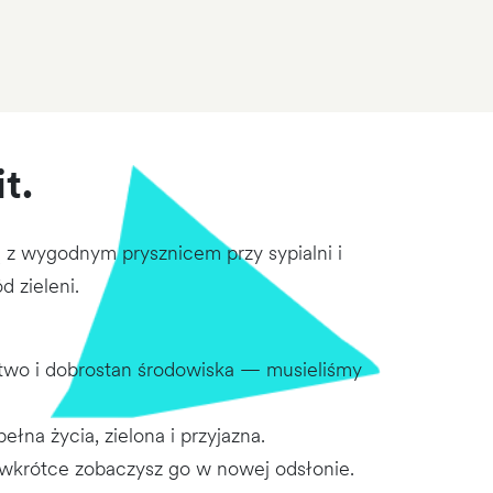
t.
z wygodnym prysznicem przy sypialni i
 zieleni.
two i dobrostan środowiska — musieliśmy
na życia, zielona i przyjazna.
ż wkrótce zobaczysz go w nowej odsłonie.