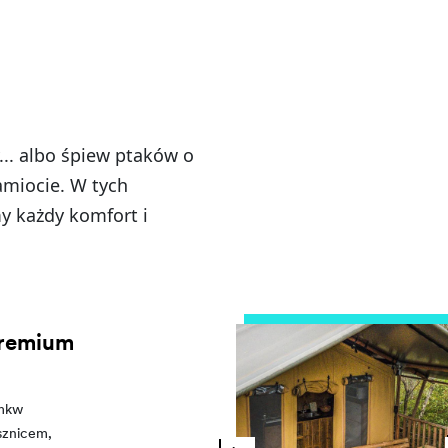
... albo śpiew ptaków o
amiocie. W tych
 każdy komfort i
Premium
 mkw
ysznicem,