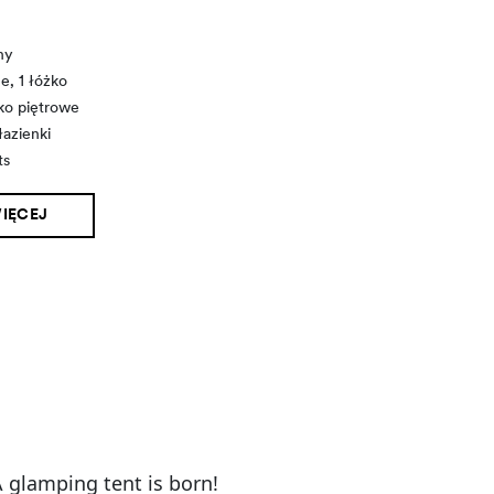
ny
e, 1 łóżko
żko piętrowe
łazienki
ts
IĘCEJ
glamping tent is born!