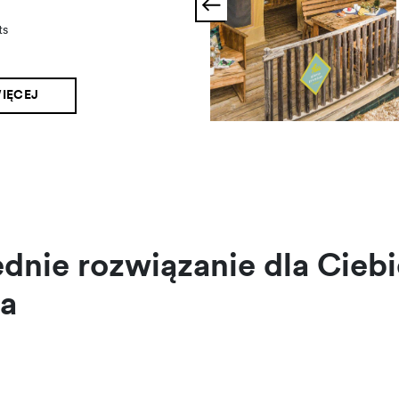
ą
ts
IĘCEJ
nie rozwiązanie dla Ciebi
a