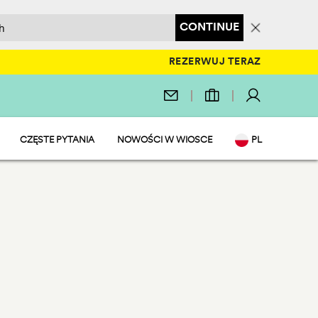
CONTINUE
REZERWUJ TERAZ
CZĘSTE PYTANIA
NOWOŚCI W WIOSCE
PL
EN
IT
DE
NL
FR