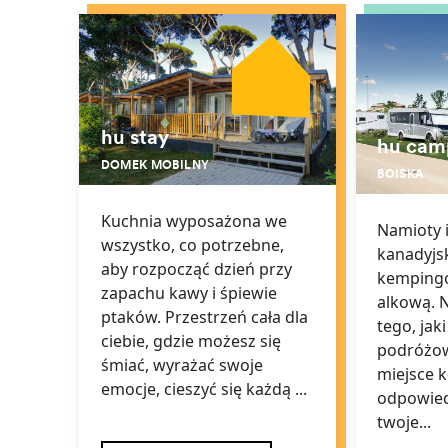
hu stay
hu cam
DOMEK MOBILNY
BOISKA
Kuchnia wyposażona we
Namioty 
wszystko, co potrzebne,
kanadyjsk
aby rozpocząć dzień przy
kempingo
zapachu kawy i śpiewie
alkową. N
ptaków. Przestrzeń cała dla
tego, jaki
ciebie, gdzie możesz się
podróżow
śmiać, wyrażać swoje
miejsce
emocje, cieszyć się każdą ...
odpowiedn
twoje...