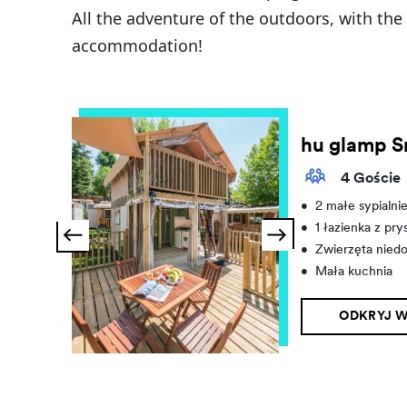
All the adventure of the outdoors, with the 
accommodation!
hu glamp S
4 Goście
•
2 małe sypialni
•
1 łazienka z pr
•
Zwierzęta nied
•
Mała kuchnia
ODKRYJ W