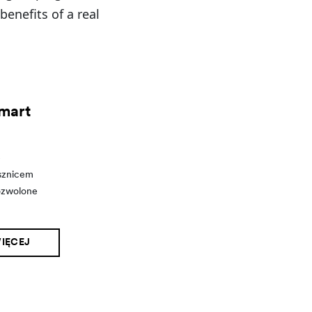
benefits of a real
mart
e
ysznicem
ozwolone
IĘCEJ