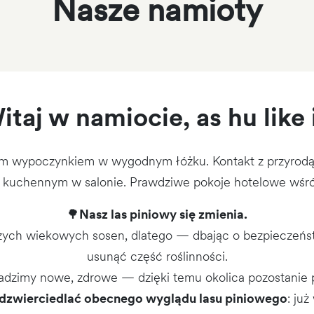
Nasze namioty
itaj w namiocie, as hu like i
m wypoczynkiem w wygodnym łóżku. Kontakt z przyrodą 
kuchennym w salonie. Prawdziwe pokoje hotelowe wśród
🌳
Nasz las piniowy się zmienia.
zych wiekowych sosen, dlatego — dbając o bezpieczeńs
usunąć część roślinności.
dzimy nowe, zdrowe — dzięki temu okolica pozostanie peł
 odzwierciedlać obecnego wyglądu lasu piniowego
: ju