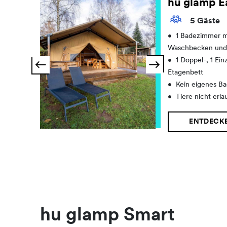
hu glamp E
5 Gäste
•
1 Badezimmer m
Waschbecken und 
•
1 Doppel-, 1 Ein
Etagenbett
•
Kein eigenes B
•
Tiere nicht erla
ENTDECK
hu glamp Smart