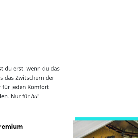
st du erst, wenn du das
ns das Zwitschern der
r für jeden Komfort
len. Nur für
hu
!
Premium