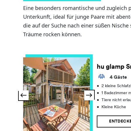
Eine besonders romantische und zugleich p
Unterkunft, ideal für junge Paare mit aben
die auf der Suche nach einer süßen Nische si
Träume rocken können.
hu glamp S
4 Gäste
•
2 kleine Schlaf
•
1 Badezimmer m
•
Tiere nicht erla
•
Kleine Küche
ENTDECK