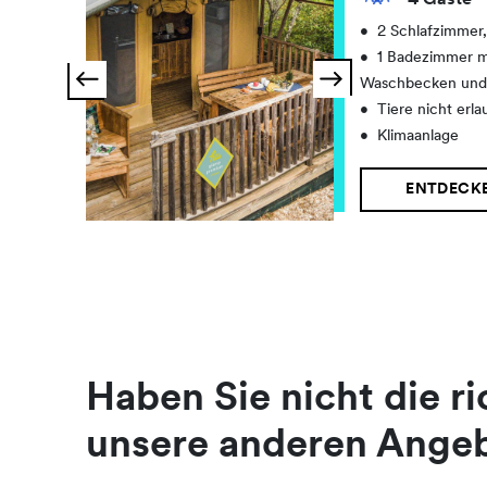
4 Gäste
•
2 Schlafzimmer
•
1 Badezimmer m
Waschbecken und 
•
Tiere nicht erla
•
Klimaanlage
ENTDECK
Haben Sie nicht die r
unsere anderen Ange