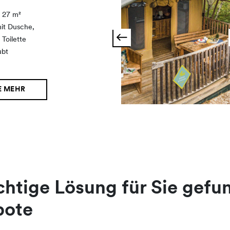
, 27 m²
it Dusche,
Toilette
ubt
E MEHR
ichtige Lösung für Sie gef
bote