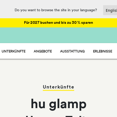
Do you want to browse the site in your language?
Für 2027 buchen und bis zu 30 % sparen
UNTERKÜNFTE
ANGEBOTE
AUSSTATTUNG
ERLEBNISSE
HU STAY - MOBILHEIME
ANIMATION
HU CAMP - STELLPLÄTZE
SPORT UND SPASS
HU GLAMP - ZELTE
VERPFLEGUNG UND SUPERMARKT
WASSERPARK
Unterkünfte
hu glamp