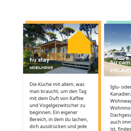
hu stay
hu cam
MOBILHEIME
STELLPLÄT
Die Küche mit allem, was
Iglu- ode
man braucht, um den Tag
Kanadierz
mit dem Duft von Kaffee
Wohnwag
und Vogelgezwitscher zu
Wohnmob
beginnen. Ein eigener
Dachgesc
Bereich, in dem du lachen,
auch imme
dich ausdrücken und jede
ist, find