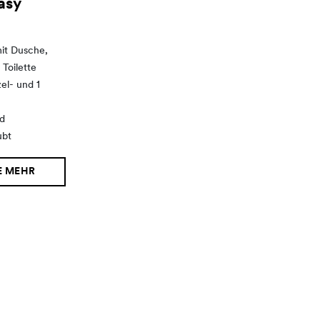
asy
it Dusche,
Toilette
zel- und 1
ad
ubt
E MEHR