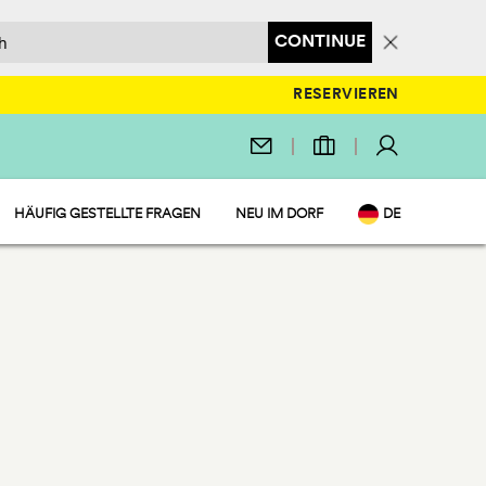
CONTINUE
RESERVIEREN
HÄUFIG GESTELLTE FRAGEN
NEU IM DORF
DE
EN
IT
NL
FR
PL