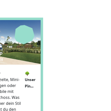
p
ZE
r
🌳
elte, Mini-
Unser
en oder
Pin...
ile mit
hoss. Was
r dein Stil
est du den