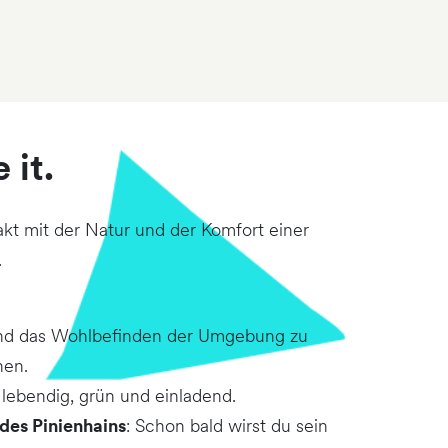
 it.
kt mit der Natur und der Komfort einer
.
t und das Wohlbefinden der Umgebung zu
nen.
lebendig, grün und einladend.
des Pinienhains
: Schon bald wirst du sein