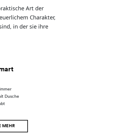
raktische Art der
teuerlichem Charakter,
nd, in der sie ihre
mart
zimmer
it Dusche
ubt
E MEHR