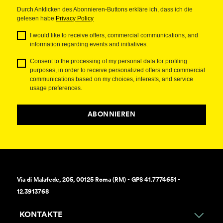
Durch Anklicken des Abonnieren-Buttons erkläre ich, dass ich die
gelesen habe
Privacy Policy
I would like to receive offers, commercial communications, and
information regarding events and initiatives.
Consent to the processing of my personal data for profiling
purposes, in order to receive personalized offers and commercial
communications based on my choices, interests, and service
usage preferences.
ABONNIEREN
Via di Malafede, 205, 00125 Roma (RM) - GPS 41.7774651 -
12.3913768
KONTAKTE