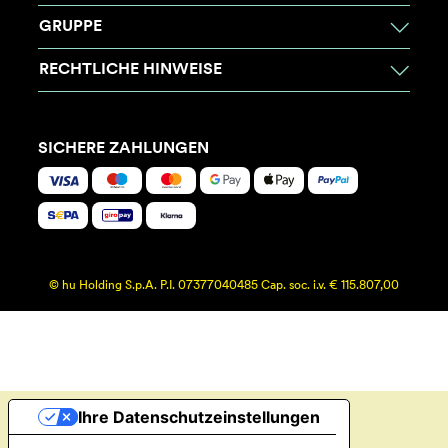
GRUPPE
RECHTLICHE HINWEISE
SICHERE ZAHLUNGEN
© hu Holding S.p.A. P.I. 07377040485 Cap. soc. i.v. € 115.807,00
Ihre Datenschutzeinstellungen