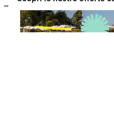
DAL 28 LUGLIO AL 26 NOVEMBRE
Prenota per il 2027 e risparmia fino al
30%
La stagione 2027 ti aspetta!Prenota ora e accedi a sconti