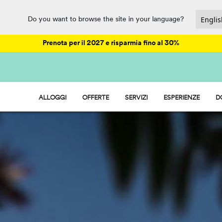
Do you want to browse the site in your language?
Prenota per il 2027 e risparmia fino al 30%
ALLOGGI
OFFERTE
SERVIZI
ESPERIENZE
D
HU STAY - CASE MOBILI
ANIMAZIONE
HU CAMP - PIAZZOLE
PARCO ACQUATICO
HU GLAMP - TENDE
RISTORAZIONE E MARKET
SPORT E DIVERTIMENTO
PET FRIENDLY