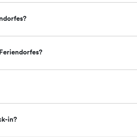
endorfes?
 Feriendorfes?
ck-in?