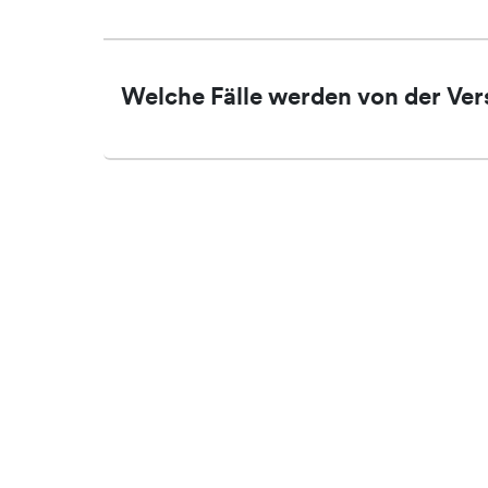
Welche Fälle werden von der Ve
2 risultati
An wen kann ich mich wenden, w
Was mache ich, wenn ich merke, 