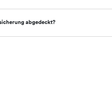
rsicherung abgedeckt?
enn ich eine Beschwerde einreichen möcht
dass ich etwas in der Unterkunft vergessen 