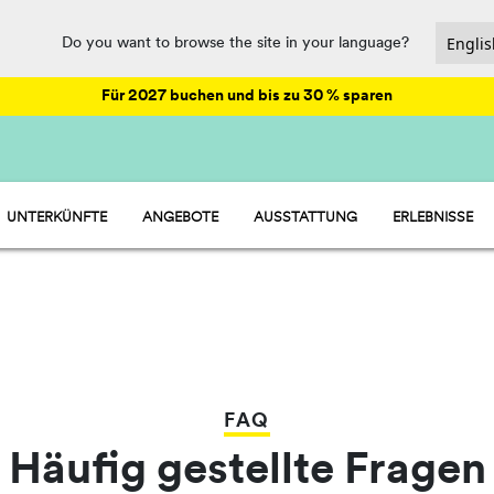
Do you want to browse the site in your language?
Für 2027 buchen und bis zu 30 % sparen
UNTERKÜNFTE
ANGEBOTE
AUSSTATTUNG
ERLEBNISSE
HU STAY - MOBILHEIME
ANIMATION
HU CAMP - STELLPLÄTZE
SPORT UND SPASS
HU GLAMP - ZELTE
VERPFLEGUNG UND SUPERMARKT
WASSERPARK
FAQ
Häufig gestellte Fragen