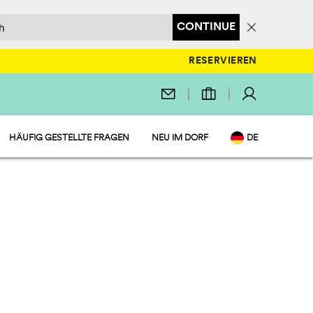
CONTINUE
RESERVIEREN
HÄUFIG GESTELLTE FRAGEN
NEU IM DORF
DE
EN
IT
NL
FR
PL