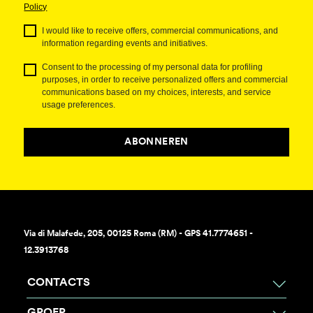
Policy
I would like to receive offers, commercial communications, and
information regarding events and initiatives.
Consent to the processing of my personal data for profiling
purposes, in order to receive personalized offers and commercial
communications based on my choices, interests, and service
usage preferences.
ABONNEREN
Via di Malafede, 205, 00125 Roma (RM) - GPS 41.7774651 -
12.3913768
CONTACTS