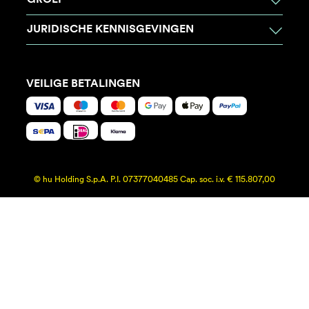
GROEP
JURIDISCHE KENNISGEVINGEN
VEILIGE BETALINGEN
© hu Holding S.p.A. P.I. 07377040485 Cap. soc. i.v. € 115.807,00