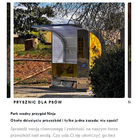
PRYSZNIC DLA PSÓW
NOW
Park wodny przygód Ninja
Około dziesięciu przeszkód i tylko jedna zasada: nie spaść!
Sprawdź swoją równowagę i zwinność na naszym torze
przeszkód nad wodą. Czy uda Ci się ukończyć go bez