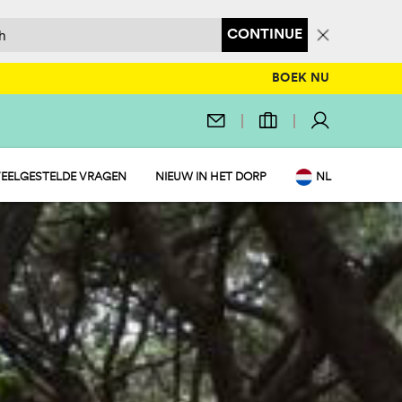
CONTINUE
BOEK NU
EELGESTELDE VRAGEN
NIEUW IN HET DORP
NL
EN
IT
DE
FR
PL