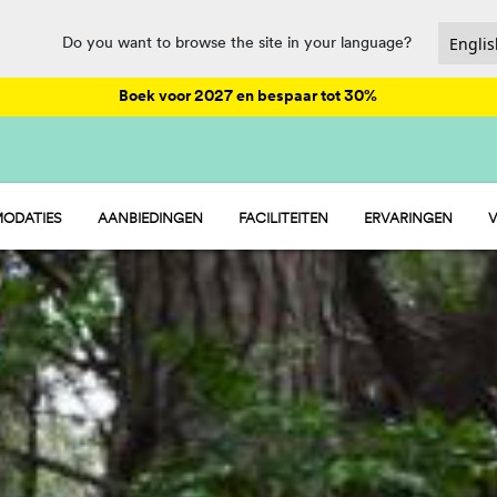
Do you want to browse the site in your language?
Boek voor 2027 en bespaar tot 30%
ODATIES
AANBIEDINGEN
FACILITEITEN
ERVARINGEN
V
- STACARAVAN
ANIMATIE
 - STANDPLAATSEN
HORECA EN MARKT
 - TENT
SPORT EN PLEZIER
WATERPARK