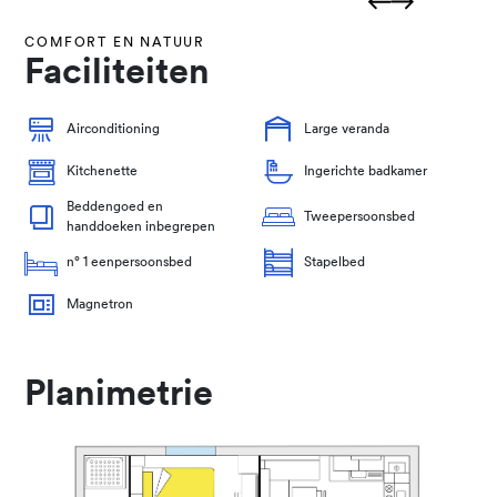
COMFORT EN NATUUR
Faciliteiten
Airconditioning
Large veranda
Kitchenette
Ingerichte badkamer
Beddengoed en
Tweepersoonsbed
handdoeken inbegrepen
n° 1 eenpersoonsbed
Stapelbed
Magnetron
Planimetrie