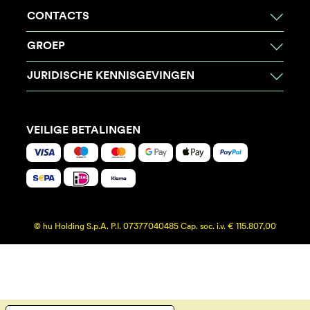
CONTACTS
GROEP
JURIDISCHE KENNISGEVINGEN
VEILIGE BETALINGEN
© hu Holding S.p.A. P.I. 07377040485 Cap. soc. i.v. € 115.807,00