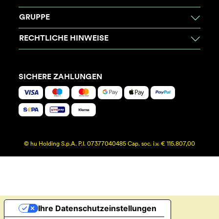
GRUPPE
RECHTLICHE HINWEISE
SICHERE ZAHLUNGEN
© hu Holding S.p.A. P.I. 07377040485 Cap. soc. i.v. € 115.807,00
Ihre Datenschutzeinstellungen