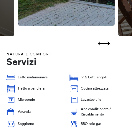
NATURA E COMFORT
Servizi
Letto matrimoniale
n° 2 Letti singoli
1 letto a bandiera
Cucina attrezzata
Microonde
Lavastoviglie
Aria condizionata /
Veranda
Riscaldamento
Soggiorno
BBQ solo gas