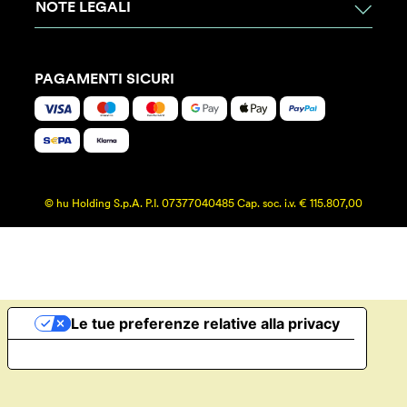
NOTE LEGALI
PAGAMENTI SICURI
© hu Holding S.p.A. P.I. 07377040485 Cap. soc. i.v. € 115.807,00
Le tue preferenze relative alla privacy
Informativa sulla raccolta