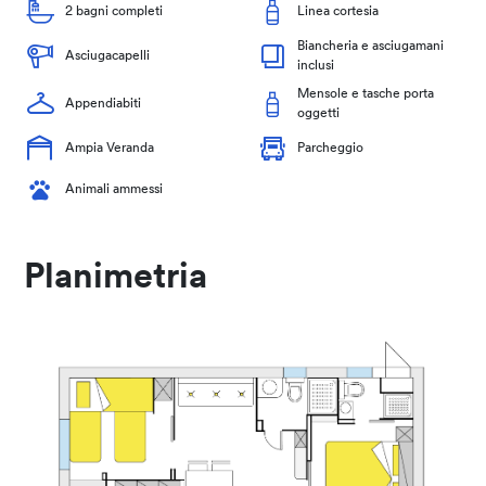
2 bagni completi
Linea cortesia
Biancheria e asciugamani
Asciugacapelli
inclusi
Mensole e tasche porta
Appendiabiti
oggetti
Ampia Veranda
Parcheggio
Animali ammessi
Planimetria