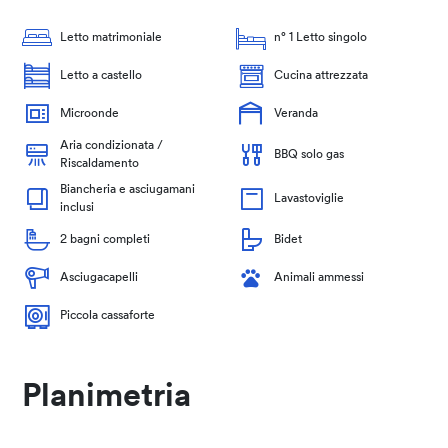
Letto matrimoniale
n° 1 Letto singolo
Letto a castello
Cucina attrezzata
Microonde
Veranda
Aria condizionata /
BBQ solo gas
Riscaldamento
Biancheria e asciugamani
Lavastoviglie
inclusi
2 bagni completi
Bidet
Asciugacapelli
Animali ammessi
Piccola cassaforte
Planimetria