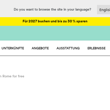
Do you want to browse the site in your language?
Für 2027 buchen und bis zu 30 % sparen
UNTERKÜNFTE
ANGEBOTE
AUSSTATTUNG
ERLEBNISSE
HU STAY - MOBILHEIME
ANIMATION
HU CAMP - STELLPLÄTZE
SPORT UND SPASS
HU GLAMP - ZELTE
VERPFLEGUNG UND SUPERMARKT
WASSERPARK
in Rome for free