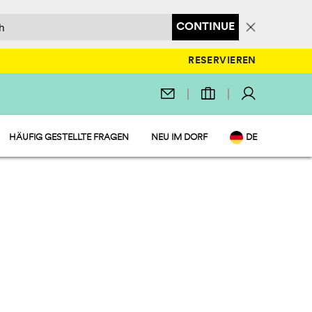
CONTINUE
RESERVIEREN
HÄUFIG GESTELLTE FRAGEN
NEU IM DORF
DE
EN
IT
NL
FR
PL