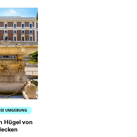
DIE UMGEBUNG
n Hügel von
decken