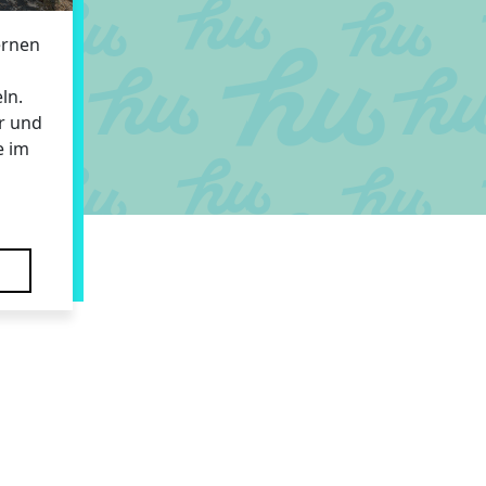
ernen
ln.
r und
e im