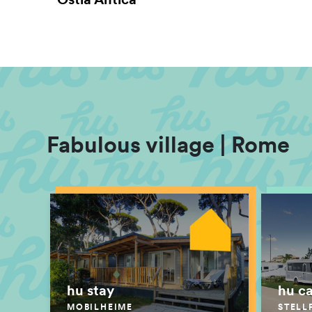
Ostia Antica
Fabulous village | Rome
hu stay
hu c
MOBILHEIME
STELL