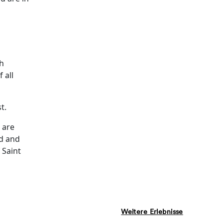
d
th
 all
t.
 are
rd and
 Saint
Weitere Erlebnisse