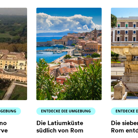
MGEBUNG
ENTDECKE DIE UMGEBUNG
ENTDECKE 
ano
Die Latiumküste
Die siebe
rve
südlich von Rom
Rom ent