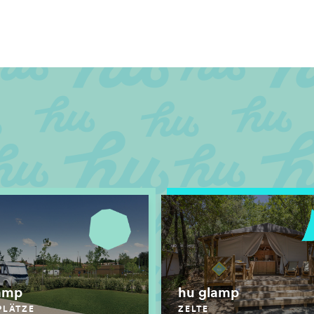
amp
hu glamp
PLÄTZE
ZELTE