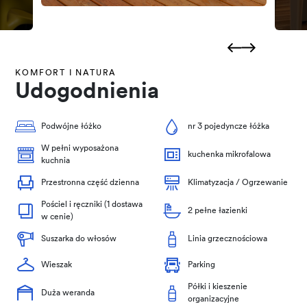
KOMFORT I NATURA
Udogodnienia
Podwójne łóżko
nr 3 pojedyncze łóżka
W pełni wyposażona
kuchenka mikrofalowa
kuchnia
Przestronna część dzienna
Klimatyzacja / Ogrzewanie
Pościel i ręczniki (1 dostawa
2 pełne łazienki
w cenie)
Suszarka do włosów
Linia grzecznościowa
Wieszak
Parking
Półki i kieszenie
Duża weranda
organizacyjne