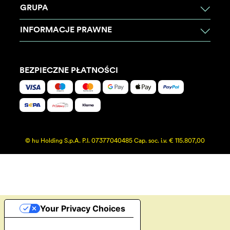
GRUPA
INFORMACJE PRAWNE
BEZPIECZNE PŁATNOŚCI
© hu Holding S.p.A. P.I. 07377040485 Cap. soc. i.v. € 115.807,00
Your Privacy Choices
Notice at collection