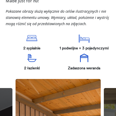
Made just for
hu
!
Pokazane
obrazy
służą
wyłącznie
do
celów
ilustracyjnych
i
nie
stanowią
elementu
umowy
.
Wymiary
,
układ
,
położenie
i
wystrój
mogą
różnić
się
od
przedstawionych
na
zdjęciach
.
2 sypialnie
1 podwójne + 3 pojedynczymi
2 łazienki
Zadaszona weranda