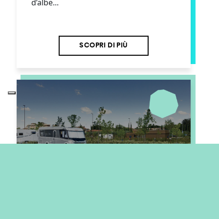
d’albe...
SCOPRI DI PIÙ
hu camp
PIAZZOLE
Tende a igloo o canadesi, mini-roulotte
o camper mansardati. Qualunque sia il
tuo stile, trovi la piazzola adatta a te e
alla tua famiglia. 🌳 La nostr...